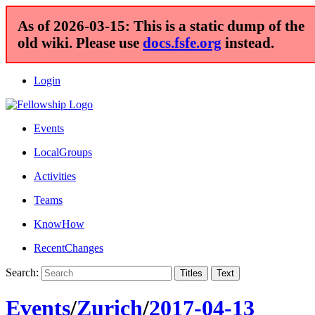
As of 2026-03-15: This is a static dump of the
old wiki. Please use
docs.fsfe.org
instead.
Login
Events
LocalGroups
Activities
Teams
KnowHow
RecentChanges
Search:
Events
/
Zurich
/
2017-04-13