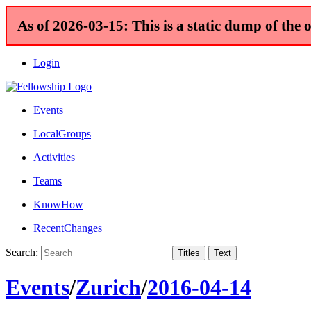
As of 2026-03-15: This is a static dump of the 
Login
Events
LocalGroups
Activities
Teams
KnowHow
RecentChanges
Search:
Events
/
Zurich
/
2016-04-14