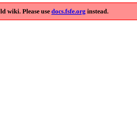
old wiki. Please use
docs.fsfe.org
instead.